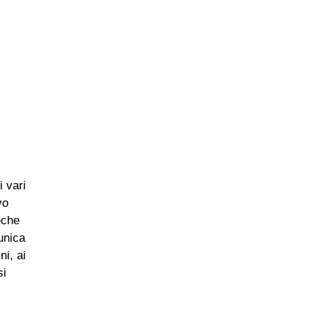
i vari
vo
teche
unica
i, ai
si