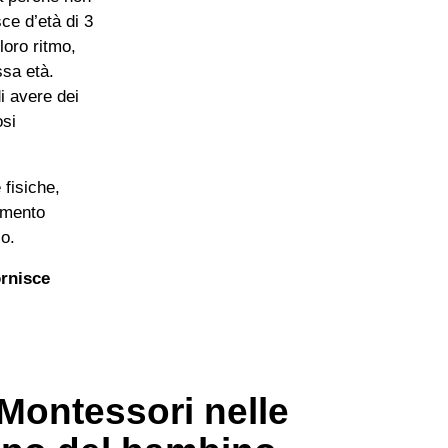
ce d’età di 3
loro ritmo,
ssa età.
i avere dei
osi
fisiche,
amento
o.
ornisce
Montessori nelle