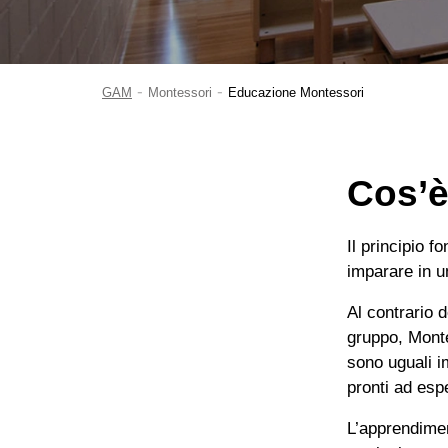
-
-
GAM
Montessori
Educazione Montessori
Cos’è
Il principio 
imparare in u
Al contrario d
gruppo, Monte
sono uguali i
pronti ad esp
L’apprendimen