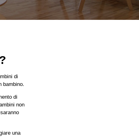
i?
mbini di
un bambino.
mento di
bambini non
i saranno
giare una