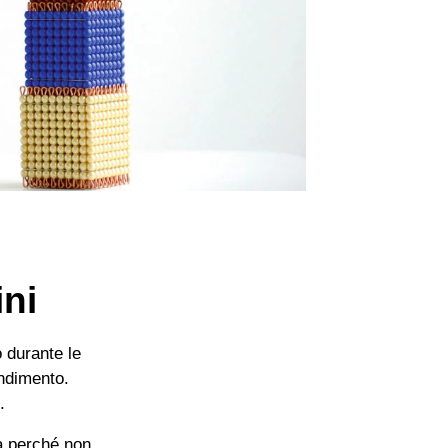
ini
o durante le
endimento.
.
va perché non