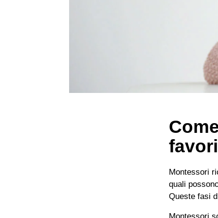
Come 
favor
Montessori ri
quali possono
Queste fasi d
Montessori sot