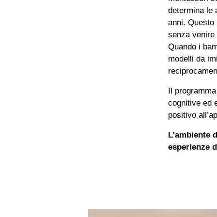
determina le a
anni. Questo p
senza venire g
Quando i bamb
modelli da im
reciprocamen
Il programma 
cognitive ed 
positivo all’
L’ambiente d
esperienze d