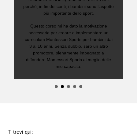
perché, in fin dei conti, i bambini sono l’aspetto
più importante dello sport.
Questo corso mi ha dato la motivazione
necessaria per creare e implementare un
curriculum Montessori Sports per bambini dai
3 ai 10 anni. Senza dubbio, sarò un altro
promotore, pienamente impegnato a
diffondere Montessori Sports al meglio delle
mie capacità.
Ti trovi qui: