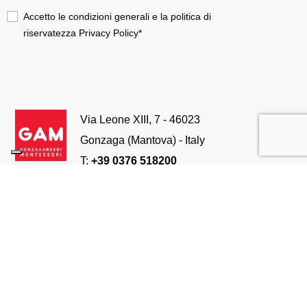
Accetto le condizioni generali e la politica di
riservatezza
Privacy Policy
*
Via Leone XIII, 7 - 46023
Gonzaga (Mantova) - Italy
T:
+39 0376 518200
info@gonzagarredi.it
E:
GAM a Brand of i'M
Ordini e Spedizioni