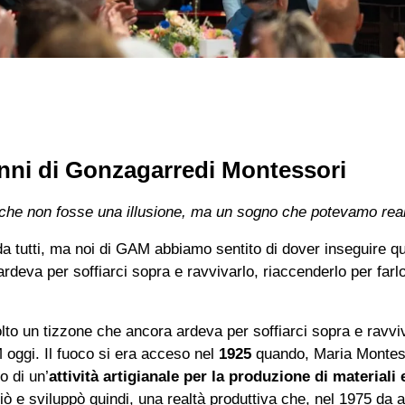
nni di Gonzagarredi Montessori
che non fosse una illusione, ma un sogno che potevamo real
da tutti, ma noi di GAM abbiamo sentito di dover inseguire q
deva per soffiarci sopra e ravvivarlo, riaccenderlo per farlo
to un tizzone che ancora ardeva per soffiarci sopra e ravviv
 oggi. Il fuoco si era acceso nel
1925
quando, Maria Montess
o di un’
attività artigianale per la produzione di materiali
iò e sviluppò quindi, una realtà produttiva che, nel 1975 da